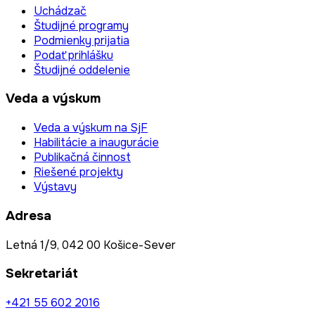
Uchádzač
Študijné programy
Podmienky prijatia
Podať prihlášku
Študijné oddelenie
Veda a výskum
Veda a výskum na SjF
Habilitácie a inaugurácie
Publikačná činnost
Riešené projekty
Výstavy
Adresa
Letná 1/9, 042 00 Košice-Sever
Sekretariát
+421 55 602 2016