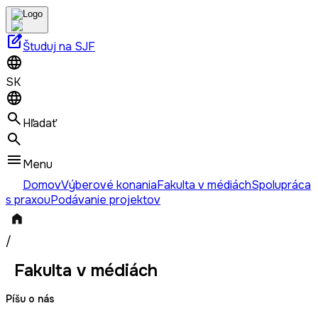
edit_square
Študuj na SJF
SK
Hľadať
Menu
Domov
Výberové konania
Fakulta v médiách
Spolupráca
s praxou
Podávanie projektov
/
Fakulta v médiách
Píšu o nás